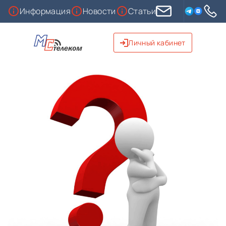
Информация
Новости
Статьи
Онлайн заявка
Личный кабинет
Населенный пункт
Новокуйбышевск (в т.ч. Гранный,
Чапаевск
Маяк, Дубрава)
Тип
Частный сектор
Многоквартирный дом
Скорость
50
100
200
500