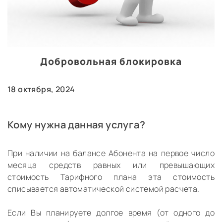
Добровольная блокировка
18 октября, 2024
Кому нужна данная услуга?
При наличии на балансе Абонента на первое число
месяца средств равных или превышающих
Я согласен/согласна
на обработку моих
стоимость Тарифного плана эта стоимость
персональных данных
, с
политикой
конфиденциальности
и
условиями оказания услуг
списывается автоматической системой расчета.
полностью ознакомлен/ознакомлена!
Если Вы планируете долгое время (от одного до